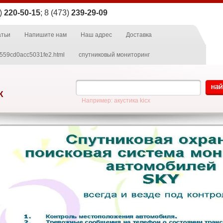
3)
220-50-15
; 8 (473)
239-29-09
атьи
Напишите нам
Наш адрес
Доставка
559cd0acc5031fe2.html
спутниковый мониторинг
Ж
Например: акустика kicx