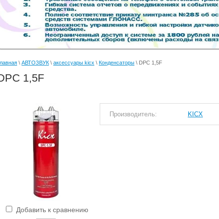
лавная
\
АВТОЗВУК
\
аксессуары kicx
\
Конденсаторы
\ DPC 1,5F
DPC 1,5F
Производитель:
KICX
Добавить к сравнению