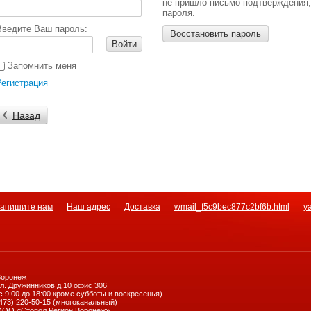
не пришло письмо подтверждения,
пароля.
Введите Ваш пароль:
Восстановить пароль
Войти
Запомнить меня
Регистрация
Назад
апишите нам
Наш адрес
Доставка
wmail_f5c9bec877c2bf6b.html
y
Воронеж
л. Дружинников д.10 офис 306
с 9:00 до 18:00 кроме субботы и воскресенья)
473) 220-50-15 (многоканальный)
ООО «Стопол Регион Воронеж»