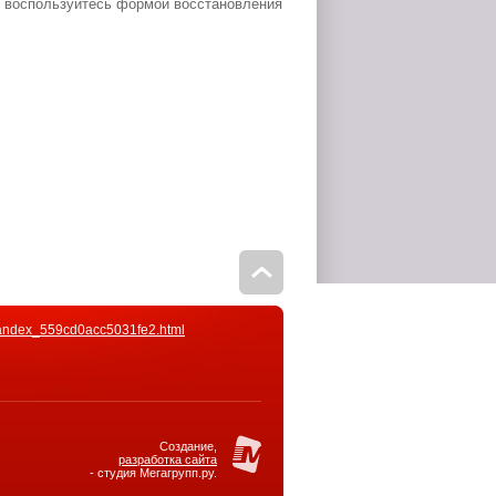
 воспользуйтесь формой восстановления
andex_559cd0acc5031fe2.html
Создание,
разработка сайта
- студия Мегагрупп.ру.