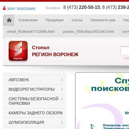
8 (473)
220-50-15
; 8 (473)
239-
Телефон:
вход
/
регистрация
О компании
Продукция
статьи
Напишите нам
На
wmail_f5c9bec877c2bf6b.html
yandex_559cd0acc5031fe2.html
спу
Стопол
РЕГИОН ВОРОНЕЖ
Нап
АВТОЗВУК
ВИДЕОРЕГИСТРАТОРЫ
СИСТЕМЫ БЕЗОПАСНОЙ
ПАРКОВКИ
КАМЕРЫ ЗАДНЕГО ОБЗОРА
ШУМОИЗОЛЯЦИЯ